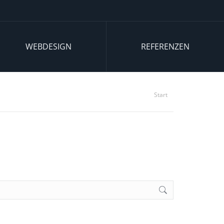
WEBDESIGN
REFERENZEN
Sie
Start
befinden
sich hier: