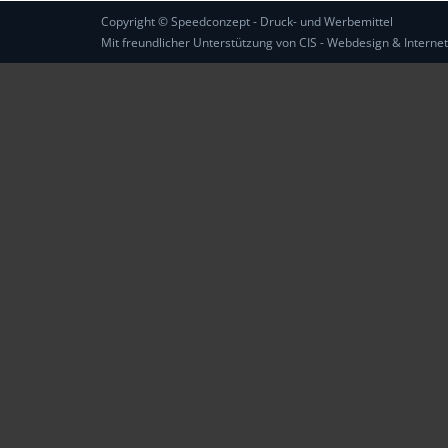
Copyright ©
Speedconzept - Druck- und Werbemittel
Mit freundlicher Unterstützung von
CIS - Webdesign & Interne