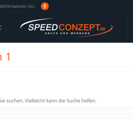
09376 Oelsnitz / Erz.
Facebook
page
opens
C
in
new
window
n 1
Sie suchen. Vielleicht kann die Suche helfen.