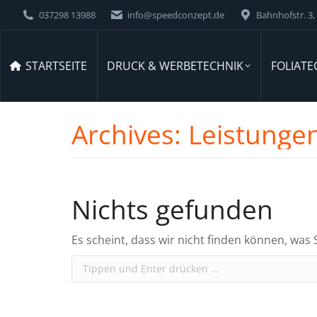
037298 13988
info@speedconzept.de
Bahnhofstr. 3, 
STARTSEITE
DRUCK & WERBETECHNIK
FOLIATE
Archives:
Leistunge
Nichts gefunden
Es scheint, dass wir nicht finden können, was 
Search: